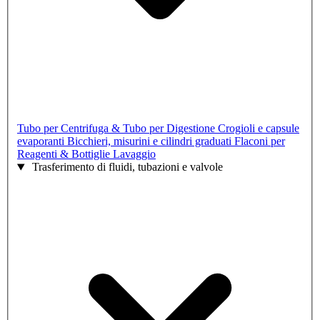
Tubo per Centrifuga & Tubo per Digestione
Crogioli e capsule
evaporanti
Bicchieri, misurini e cilindri graduati
Flaconi per
Reagenti & Bottiglie Lavaggio
Trasferimento di fluidi, tubazioni e valvole