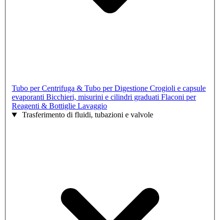
Tubo per Centrifuga & Tubo per Digestione
Crogioli e capsule
evaporanti
Bicchieri, misurini e cilindri graduati
Flaconi per
Reagenti & Bottiglie Lavaggio
Trasferimento di fluidi, tubazioni e valvole